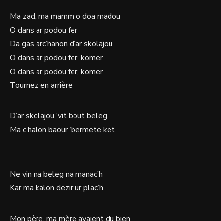
Ma zad, ma mamm o doa madou
O dans ar podou fer
Da gas arc’hanon d’ar skolajou
O dans ar podou fer, komer
O dans ar podou fer, komer
Tournez en arrière
D’ar skolajou ‘vit bout beleg
Ma c’halon baour ‘bermete ket
Ne vin na beleg na manac’h
Kar ma kalon dezir ur plac’h
Mon père, ma mère avaient du bien