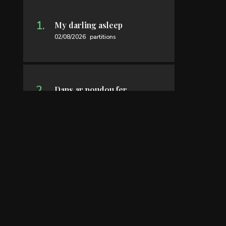
My darling asleep
02/08/2026
partitions
Dans ar poudou fer
04/07/2026
partitions
Rondeau
07/06/2026
partitions